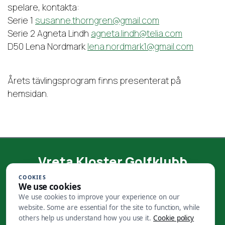
spelare, kontakta:
Serie 1
susanne.thorngren@gmail.com
Serie 2 Agneta Lindh
agneta.lindh@telia.com
D50 Lena Nordmark
lena.nordmark1@gmail.com
Årets tävlingsprogram finns presenterat på
hemsidan.
Vreta Kloster Golfklubb
COOKIES
Välkommen till en golfklubb med ett anrikt
We use cookies
klubbhus som ursprungligen är byggt som
We use cookies to improve your experience on our
sädesmagasin. Vi finns drygt en mil norr om
website. Some are essential for the site to function, while
Linköping i utkanten av Ljungsbro. Vi
others help us understand how you use it.
Cookie policy