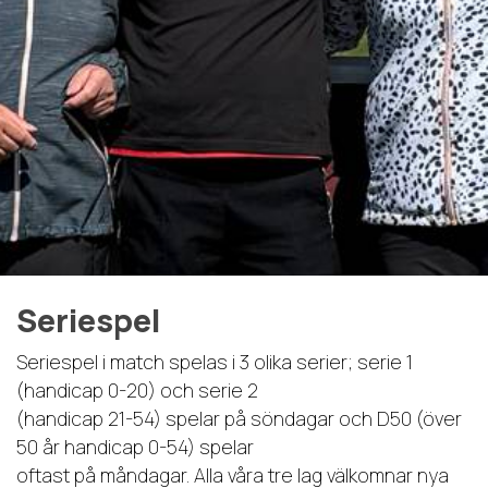
Seriespel
Seriespel i match spelas i 3 olika serier; serie 1
(handicap 0-20) och serie 2
(handicap 21-54) spelar på söndagar och D50 (över
50 år handicap 0-54) spelar
oftast på måndagar. Alla våra tre lag välkomnar nya