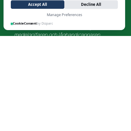
erbjuder 27 underbara golfhål, en 6-håls
Accept All
Decline All
korthålsbana samt putt/chippningsgreen. De
Manage Preferences
första 18 hålen öppnades 1990 och är par 72.
CookieConsent
by Dizparc
Banan är en spännande utmaning för både
medelgolfaren och låghandicapparen.
Vreta Kloster Golfklubb
Veda gård 2
585 75 Ljungsbro
013-169700