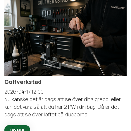
Golfverkstad
2026-04-17
12:00
Nu kanske det är dags att se över dina grepp, eller
kan det vara så att du har 2 PW i din bag. Då är det
dags att se över loftet på klubborna
LÄS MER