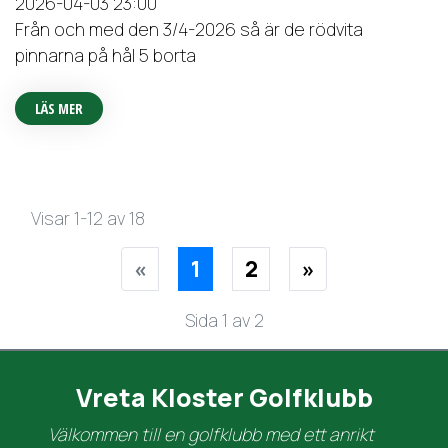
2026-04-03
23:00
Från och med den 3/4-2026 så är de rödvita
pinnarna på hål 5 borta
LÄS MER
Visar 1-12 av 18
(NUVARANDE SIDA)
«
1
2
»
Sida 1 av 2
Vreta Kloster Golfklubb
Välkommen till en golfklubb med ett anrikt