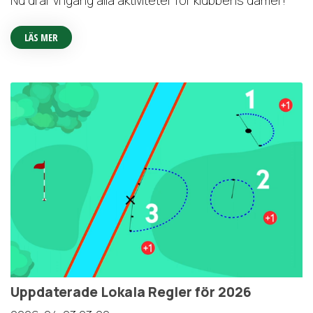
Nu drar vi igång alla aktiviteter för klubbens damer!
LÄS MER
Uppdaterade Lokala Regler för 2026