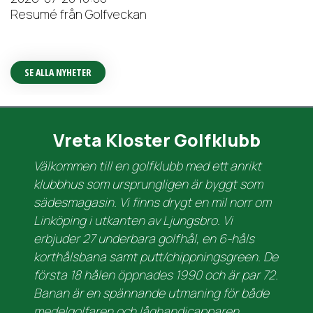
Resumé från Golfveckan
SE ALLA NYHETER
Vreta Kloster Golfklubb
Välkommen till en golfklubb med ett anrikt
klubbhus som ursprungligen är byggt som
sädesmagasin. Vi finns drygt en mil norr om
Linköping i utkanten av Ljungsbro. Vi
erbjuder 27 underbara golfhål, en 6-håls
korthålsbana samt putt/chippningsgreen. De
första 18 hålen öppnades 1990 och är par 72.
Banan är en spännande utmaning för både
medelgolfaren och låghandicapparen.