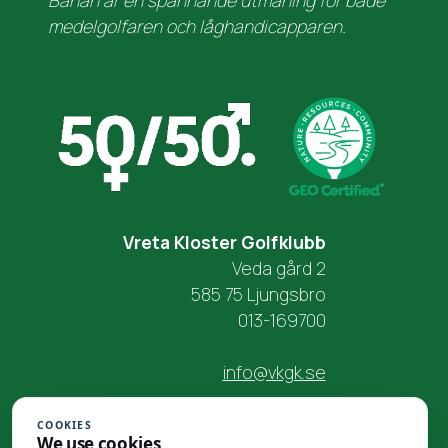
medelgolfaren och låghandicapparen.
Vreta Kloster Golfklubb
Veda gård 2
585 75 Ljungsbro
013-169700
info@vkgk.se
COOKIES
We use cookies