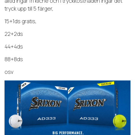
alltid ingår fri kliche och i tryckkostnaden ingår det
tryck upp till 5 färger,
15+1ds gratis,
22+2ds
44+4ds
88+8ds
osv