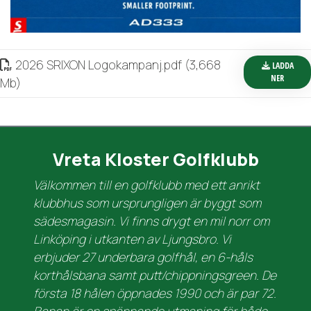
2026 SRIXON Logokampanj
.
pdf (3,668
LADDA
NER
Mb)
Vreta Kloster Golfklubb
Välkommen till en golfklubb med ett anrikt
klubbhus som ursprungligen är byggt som
sädesmagasin. Vi finns drygt en mil norr om
Linköping i utkanten av Ljungsbro. Vi
erbjuder 27 underbara golfhål, en 6-håls
korthålsbana samt putt/chippningsgreen. De
första 18 hålen öppnades 1990 och är par 72.
Banan är en spännande utmaning för både