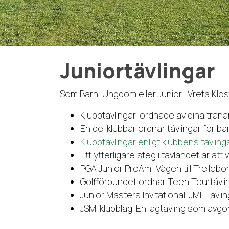
Juniortävlingar
Som Barn, Ungdom eller Junior i Vreta Klost
Klubbtävlingar, ordnade av dina träna
En del klubbar ordnar tävlingar för b
Klubbtävlingar enligt klubbens tävli
Ett ytterligare steg i tävlandet är at
PGA Junior ProAm ”Vägen till Trellebo
Golfförbundet ordnar Teen Tourtävling
Junior Masters Invitational, JMI. Tävl
JSM-klubblag. En lagtävling som avgörs