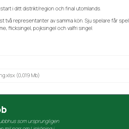
art i ditt distrikt/region och final utomlands.
st två representanter av samma kön. Sju spelare får spe
 flicksingel, pojksingel och valfri singel.
)
ing
.
xlsx (0,019 Mb)
bb
klubbhus som ursprungligen
 mil norr om Linköping i