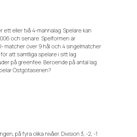
er ett eller två 4-mannalag. Spelare kan
a 2006 och senare. Spelformen är
l- matcher över 9 hål och 4 singelmatcher
r att samtliga spelare i sitt lag
juder på greenfee. Beroende på antal lag
 spelar Östgötaserien?
en, på fyra olika nivåer. Division 3, -2, -1