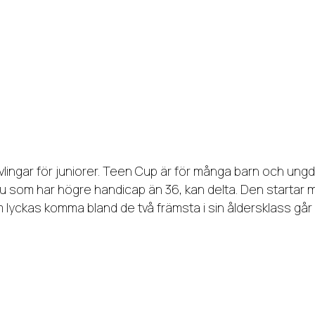
vlingar för juniorer. Teen Cup är för många barn och ung
en du som har högre handicap än 36, kan delta. Den startar
 lyckas komma bland de två främsta i sin åldersklass går v