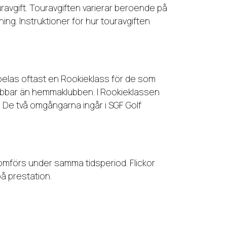
uravgift. Touravgiften varierar beroende på
ing. Instruktioner för hur touravgiften
spelas oftast en Rookieklass för de som
 klubbar än hemmaklubben. I Rookieklassen
. De två omgångarna ingår i SGF Golf
omförs under samma tidsperiod. Flickor
å prestation.