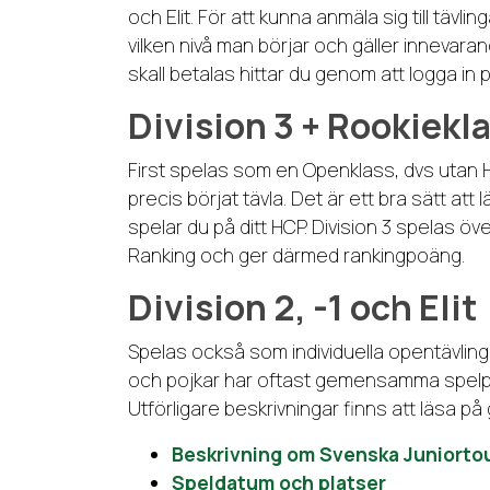
och Elit. För att kunna anmäla sig till tä
vilken nivå man börjar och gäller innevaran
skall betalas hittar du genom att logga in 
Division 3 + Rookiekl
First spelas som en Openklass, dvs utan H
precis börjat tävla. Det är ett bra sätt a
spelar du på ditt HCP. Division 3 spelas ö
Ranking och ger därmed rankingpoäng.
Division 2, -1 och Elit
Spelas också som individuella opentävlin
och pojkar har oftast gemensamma spelpla
Utförligare beskrivningar finns att läsa på 
Beskrivning om Svenska Juniorto
Speldatum och platser