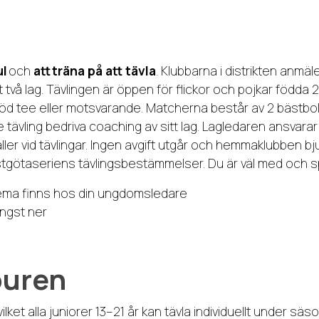
ul
och
att
träna på att tävla
. Klubbarna i distrikten anmäl
t två lag. Tävlingen är öppen för flickor och pojkar född
öd tee eller motsvarande. Matcherna består av 2 bästbol
ävling bedriva coaching av sitt lag. Lagledaren ansvarar fö
er vid tävlingar. Ingen avgift utgår och hemmaklubben b
i Östgötaseriens tävlingsbestämmelser. Du är väl med och
ma finns hos din ungdomsledare
ängst ner
ouren
et alla juniorer 13–21 år kan tävla individuellt under säsong