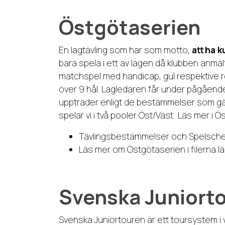
Östgötaserien
En lagtävling som har som motto,
att
ha
k
bara spela i ett av lagen då klubben anmäl
matchspel med handicap, gul respektive r
över 9 hål. Lagledaren får under pågående t
uppträder enligt de bestämmelser som gäll
spelar vi i två pooler Öst/Väst. Läs mer 
Tävlingsbestämmelser och Spelsche
Läs mer om Östgötaserien i filerna l
Svenska Juniort
Svenska Juniortouren är ett toursystem i vilk