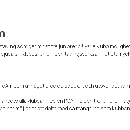
m
vling som ger minst tre juniorer på varje klubb möjlighet
rbjuda sin klubbs junior- och tävlingsverksamhet ett myc
oAm som är något alldeles speciellt och utöver det vanl
landets alla klubbar med en PGA Pro och tre juniorer i lag
lubb har möjlighet att delta med så många lag som klubb