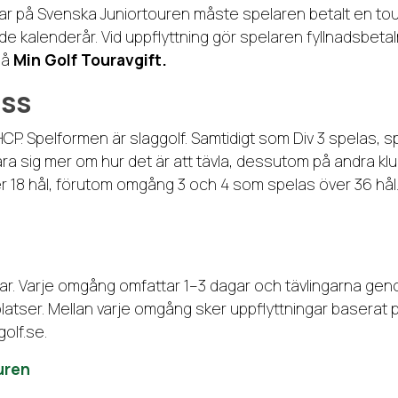
vlingar på Svenska Juniortouren måste spelaren betalt en to
de kalenderår. Vid uppflyttning gör spelaren fyllnadsbetaln
på
Min Golf Touravgift.
ass
CP. Spelformen är slaggolf. Samtidigt som Div 3 spelas, 
tt lära sig mer om hur det är att tävla, dessutom på andra
ver 18 hål, förutom omgång 3 och 4 som spelas över 36 hål
gar. Varje omgång omfattar 1–3 dagar och tävlingarna gen
tser. Mellan varje omgång sker uppflyttningar baserat p
golf.se.
uren