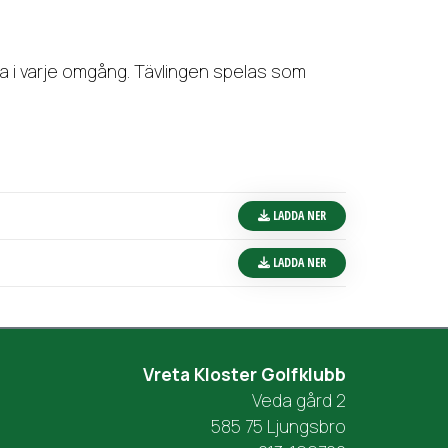
la i varje omgång. Tävlingen spelas som
LADDA NER
LADDA NER
Vreta Kloster Golfklubb
Veda gård 2
585 75 Ljungsbro