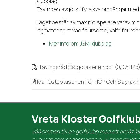
Klubblag.
Tävlingen avgörs i fyra kvalomgångar med st
Laget består av max nio spelare varav min
lagmatcher, mixad foursome, valfri foursome,
Mer info om JSM-klubblag
Tävlingsråd Östgötaserien
.
pdf (0,074 Mb
Mall Östgötaserien För HCP Och Slagräkn
Vreta Kloster Golfklu
Välkommen till en golfklubb med ett anrikt 
är byggt som sädesmagasin. Vi finns drygt en