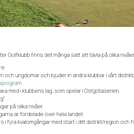
er Golfklubb finns det många sätt att tävla på olika nivåer
re.
arn och ungdomar och bjuder in andra klubbar i vårt distrik
ngsprogram
t vara med i klubbens lag, som spelar i Östgötaserien.
rg”
ar på olika nivåer.
ingarna är fördelade över hela landet.
 i fyra kvalomgångar med start i ditt distrikt/region och f