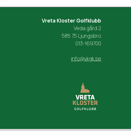
Vreta Kloster Golfklubb
Veda gård 2
585 75 Ljungsbro
013-169700
info@vkgk.se