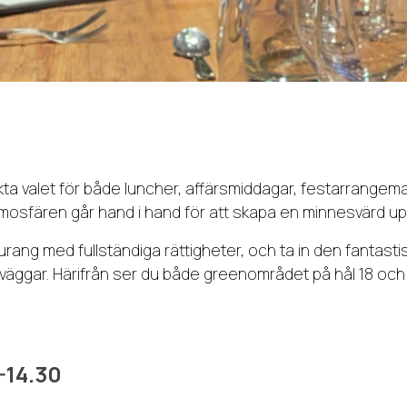
ta valet för både luncher, affärsmiddagar, festarrangema
tmosfären går hand i hand för att skapa en minnesvärd up
aurang med fullständiga rättigheter, och ta in den fantasti
äggar. Härifrån ser du både greenområdet på hål 18 och t
-14.30