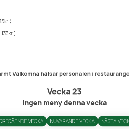
15kr )
 135kr )
rmt Välkomna hälsar personalen i restaurang
Vecka 23
Ingen meny denna vecka
ÖREGÅENDE VECKA
NUVARANDE VECKA
NÄSTA VEC