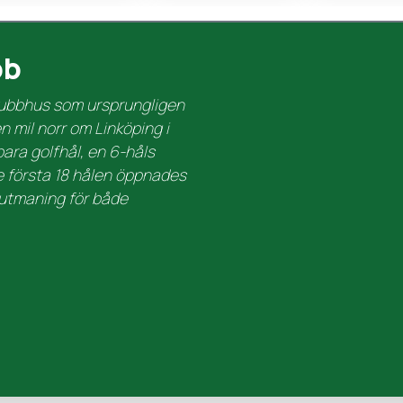
bb
klubbhus som ursprungligen
 mil norr om Linköping i
ara golfhål, en 6-håls
e första 18 hålen öppnades
 utmaning för både