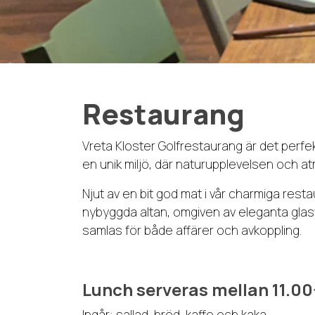
Restaurang
Vreta Kloster Golfrestaurang är det perfek
en unik miljö, där naturupplevelsen och a
Njut av en bit god mat i vår charmiga rest
nybyggda altan, omgiven av eleganta glasv
samlas för både affärer och avkoppling.
Lunch serveras mellan 11.00
Ingår: sallad, bröd, kaffe och kaka