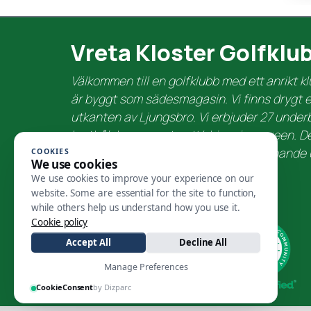
Vreta Kloster Golfklu
Välkommen till en golfklubb med ett anrikt 
är byggt som sädesmagasin. Vi finns drygt en
utkanten av Ljungsbro. Vi erbjuder 27 underb
korthålsbana samt putt/chippningsgreen. D
1990 och är par 72. Banan är en spännande
COOKIES
We use cookies
medelgolfaren och låghandicapparen.
We use cookies to improve your experience on our
website. Some are essential for the site to function,
while others help us understand how you use it.
Cookie policy
Accept All
Decline All
Manage Preferences
CookieConsent
by Dizparc