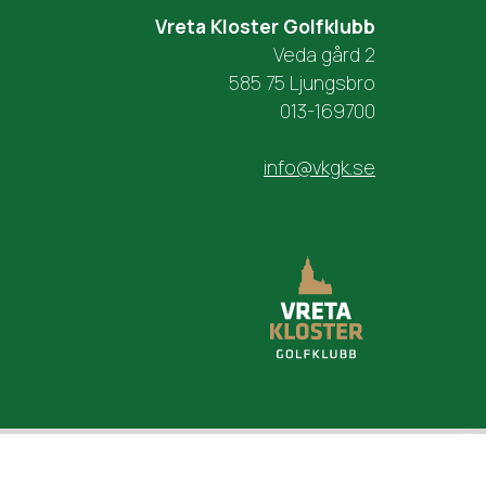
Vreta Kloster Golfklubb
Veda gård 2
585 75 Ljungsbro
013-169700
info@vkgk.se