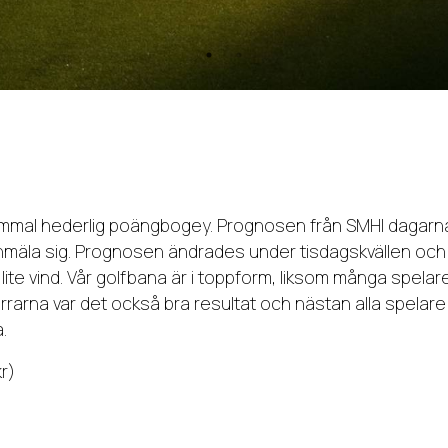
al hederlig poängbogey. Prognosen från SMHI dagarna i
nmäla sig. Prognosen ändrades under tisdagskvällen och de
 lite vind. Vår golfbana är i toppform, liksom många spel
errarna var det också bra resultat och nästan alla spelar
.
r)