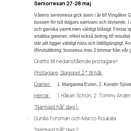
Seniorresan 27-28 maj
Vårens seniorresa gick även i år till Vingåker
bussen för två dagars samvaro och tävlande. I
och ganska varmt men väldigt blåsigt. Första s
snabba greener, vilket också bidrog till resulta
där allt ligger väldigt nära och lättillgängligt
(förutsättning: bussresa max 2 timmar från vår g
Grattis till nedanstående pristagare!
Pristagare, Slagspel 2 * 18 hål:
Damer:
1. Margareta Evren, 2. Kerstin Sjöstr
Herrar:
1. Håkan Schön, 2. Tommy Anderss
”Närmast hål” dag 1:
Gunilla Forsman och Marco Roukala
·
”Närmast hål” dag 2: