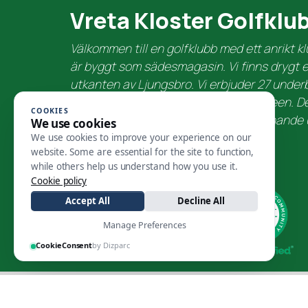
Vreta Kloster Golfklu
Välkommen till en golfklubb med ett anrikt 
är byggt som sädesmagasin. Vi finns drygt en
utkanten av Ljungsbro. Vi erbjuder 27 underb
korthålsbana samt putt/chippningsgreen. D
COOKIES
1990 och är par 72. Banan är en spännande
We use cookies
medelgolfaren och låghandicapparen.
We use cookies to improve your experience on our
website. Some are essential for the site to function,
while others help us understand how you use it.
Cookie policy
Accept All
Decline All
Manage Preferences
CookieConsent
by Dizparc