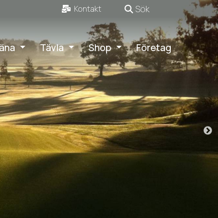
Sök
Kontakt
äna
Tävla
Shop
Företag