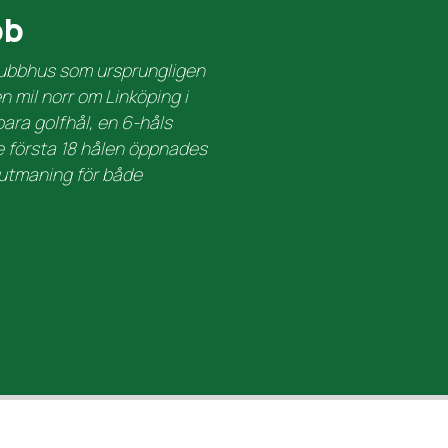
bb
klubbhus som ursprungligen
 mil norr om Linköping i
ara golfhål, en 6-håls
e första 18 hålen öppnades
 utmaning för både
| Made by