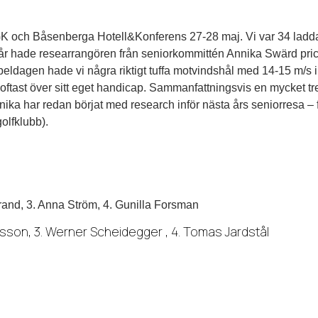
 GK och Båsenberga Hotell&Konferens 27-28 maj. Vi var 34 ladda
 år hade researrangören från seniorkommittén Annika Swärd pric
peldagen hade vi några riktigt tuffa motvindshål med 14-15 m/s i
t oftast över sitt eget handicap. Sammanfattningsvis en mycket tr
. Annika har redan börjat med research inför nästa års seniorresa 
olfklubb).
and, 3. Anna Ström, 4. Gunilla Forsman
on, 3. Werner Scheidegger , 4. Tomas Jardstål