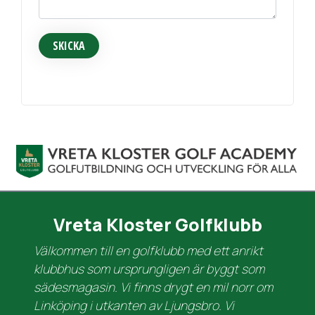
SKICKA
Vreta Kloster Golfklubb
Välkommen till en golfklubb med ett anrikt
klubbhus som ursprungligen är byggt som
sädesmagasin. Vi finns drygt en mil norr om
Linköping i utkanten av Ljungsbro. Vi