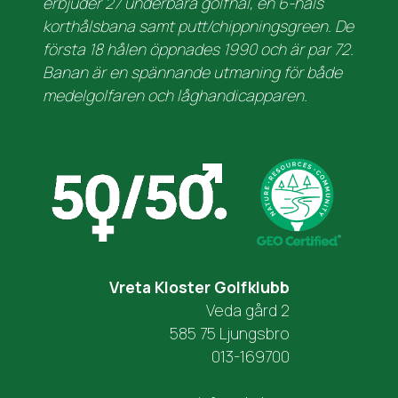
erbjuder 27 underbara golfhål, en 6-håls
korthålsbana samt putt/chippningsgreen. De
första 18 hålen öppnades 1990 och är par 72.
Banan är en spännande utmaning för både
medelgolfaren och låghandicapparen.
Vreta Kloster Golfklubb
Veda gård 2
585 75 Ljungsbro
013-169700