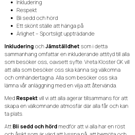
Inkludering
Respekt
Bli sedd och hörd
Ett skönt ställe att hänga på
Ärlighet – Sportsligt uppträdande
Inkludering
och
Jämställdhet
som i detta
sammanhang omfattar en inkluderande attityd till alla
som besöker oss, oavsett syfte. Vreta Kloster GK vill
att alla som besöker oss ska känna sig välkomna
och omhändertagna. Alla som besöker oss ska
lämna vår anläggning med en vilja att återvända.
Med
Respekt
vill vi att alla agerar tillsammans för att
skapa en välkomnande atmosfär där alla får och kan
ta
plats.
Att
Bli sedd och hörd
medför att vi alla har en röst
och åsikt som är värd att lyssna på, att bemöta och