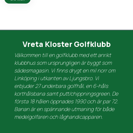
Vreta Kloster Golfklubb
Välkommen till en golfklubb med ett anrikt
klubbhus som ursprungligen är byggt som
sädesmagasin. Vi finns drygt en mil norr om
Linköping i utkanten av Ljungsbro. Vi
erbjuder 27 underbara golfhål, en 6-håls
korthålsbana samt putt/chippningsgreen. De
första 18 hålen öppnades 1990 och är par 72.
Banan är en spännande utmaning för både
medelgolfaren och låghandicapparen.