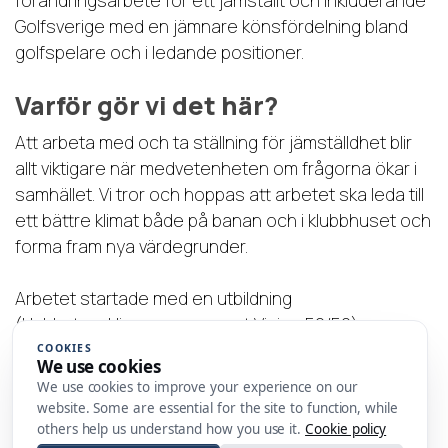
förändringsarbete för ett jämställt och inkluderande
Golfsverige med en jämnare könsfördelning bland
golfspelare och i ledande positioner.
Varför gör vi det här?
Att arbeta med och ta ställning för jämställdhet blir
allt viktigare när medvetenheten om frågorna ökar i
samhället. Vi tror och hoppas att arbetet ska leda till
ett bättre klimat både på banan och i klubbhuset och
forma fram nya värdegrunder.
Arbetet startade med en utbildning
(klubbutvecklingsprogrammet Vision 50/50) som
vände sig till klubbledning, styrelse, banchef och
COOKIES
We use cookies
tränare i syfte att arbetet skulle få fäste och bli en
We use cookies to improve your experience on our
integrerad del i klubbens övergripande
website. Some are essential for the site to function, while
utvecklingsarbete.
others help us understand how you use it.
Cookie policy